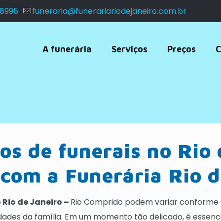
 8995
funeraria@funerariariodejaneiro.com.br
A funerária
Serviços
Preços
C
os de funerais no Rio 
com a Funerária Rio d
o Rio de Janeiro –
Rio Comprido podem variar conforme o 
idades da família. Em um momento tão delicado, é esse