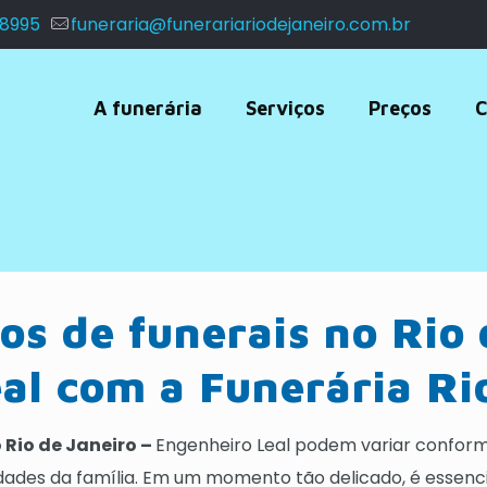
 8995
funeraria@funerariariodejaneiro.com.br
A funerária
Serviços
Preços
C
os de funerais no Rio 
al com a Funerária Ri
o Rio de Janeiro –
Engenheiro Leal podem variar conforme
idades da família. Em um momento tão delicado, é esse