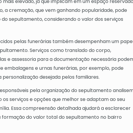
 mais elevado, já que implicam em um espaço reservad
do, a cremação, que vem ganhando popularidade, pode
do sepultamento, considerando o valor dos serviços
ferecidos pelas funerárias também desempenham um pape
sepultamento. Serviços como translado do corpo,
las e assessoria para a documentação necessária pode
a de embalagens e urnas funerárias, por exemplo, pode
personalização desejada pelos familiares.
responsáveis pela organização do sepultamento analise
 os serviços e opções que melhor se adaptam ao seu
ília. Essa compreensão detalhada ajudará a esclarecer
 formação do valor total do sepultamento no bairro