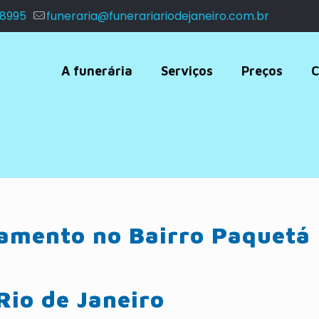
 8995
funeraria@funerariariodejaneiro.com.br
A funerária
Serviços
Preços
C
tamento no Bairro Paquetá
Rio de Janeiro