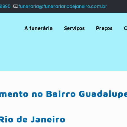
 8995
funeraria@funerariariodejaneiro.com.br
A funerária
Serviços
Preços
C
amento no Bairro Guadalup
Rio de Janeiro