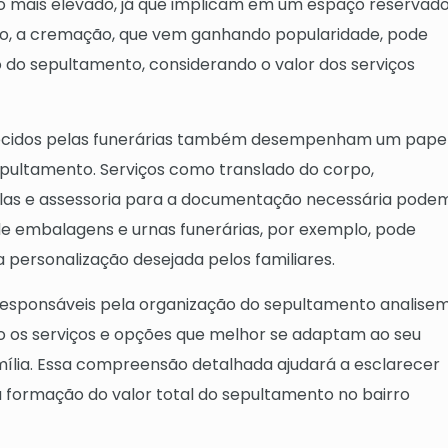
 mais elevado, já que implicam em um espaço reservad
do, a cremação, que vem ganhando popularidade, pode
do sepultamento, considerando o valor dos serviços
ferecidos pelas funerárias também desempenham um pape
sepultamento. Serviços como translado do corpo,
las e assessoria para a documentação necessária pode
a de embalagens e urnas funerárias, por exemplo, pode
personalização desejada pelos familiares.
responsáveis pela organização do sepultamento analise
 os serviços e opções que melhor se adaptam ao seu
ília. Essa compreensão detalhada ajudará a esclarecer
 formação do valor total do sepultamento no bairro