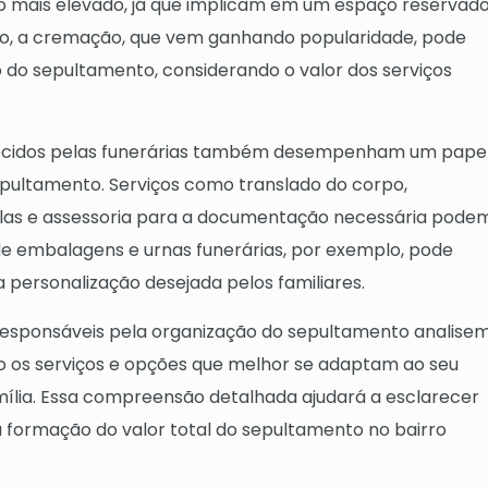
 mais elevado, já que implicam em um espaço reservad
do, a cremação, que vem ganhando popularidade, pode
do sepultamento, considerando o valor dos serviços
ferecidos pelas funerárias também desempenham um pape
sepultamento. Serviços como translado do corpo,
las e assessoria para a documentação necessária pode
a de embalagens e urnas funerárias, por exemplo, pode
personalização desejada pelos familiares.
responsáveis pela organização do sepultamento analise
 os serviços e opções que melhor se adaptam ao seu
ília. Essa compreensão detalhada ajudará a esclarecer
 formação do valor total do sepultamento no bairro