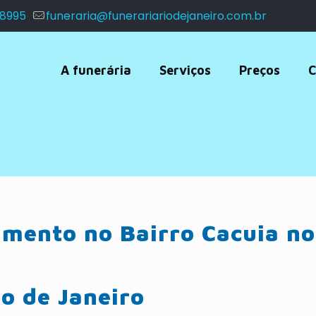
 8995
funeraria@funerariariodejaneiro.com.br
A funerária
Serviços
Preços
C
amento no Bairro Cacuia no
io de Janeiro