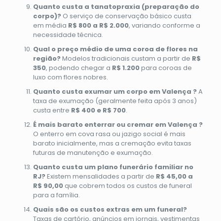
Quanto custa a tanatopraxia (preparação do
corpo)?
O serviço de conservação básico custa
em média
R$ 800 a R$ 2.000
, variando conforme a
necessidade técnica.
Qual o preço médio de uma coroa de flores na
região?
Modelos tradicionais custam a partir de
R$
350
, podendo chegar a
R$ 1.200
para coroas de
luxo com flores nobres.
Quanto custa exumar um corpo em Valença ?
A
taxa de exumação (geralmente feita após 3 anos)
custa entre
R$ 400 e R$ 700
.
É mais barato enterrar ou cremar em Valença ?
O enterro em cova rasa ou jazigo social é mais
barato inicialmente, mas a cremação evita taxas
futuras de manutenção e exumação.
Quanto custa um plano funerário familiar no
RJ?
Existem mensalidades a partir de
R$ 45,00 a
R$ 90,00
que cobrem todos os custos de funeral
para a família.
Quais são os custos extras em um funeral?
Taxas de cartório, anúncios em jornais, vestimentas