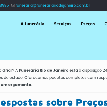
 8995
funeraria@funerariariodejaneiro.com.br
A funerária
Serviços
Preços
C
difícil? A
Funerária Rio de Janeiro
está à disposição 24
ios do estado. Oferecemos pacotes completos com respei
te um orçamento.
espostas sobre Preços