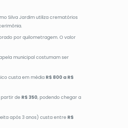
o Silva Jardim utiliza crematórios
cerimônia.
brado por quilometragem. O valor
capela municipal costumam ser
sico custa em média
R$ 800 a R$
 partir de
R$ 350
, podendo chegar a
ita após 3 anos) custa entre
R$