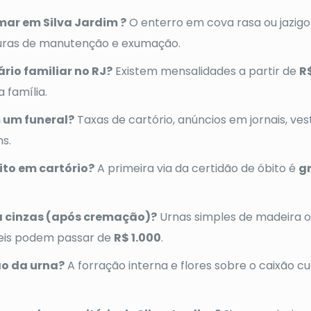
mar em Silva Jardim ?
O enterro em cova rasa ou jazigo 
turas de manutenção e exumação.
rio familiar no RJ?
Existem mensalidades a partir de
R
 família.
m um funeral?
Taxas de cartório, anúncios em jornais, ves
ns.
ito em cartório?
A primeira via da certidão de óbito é
g
a cinzas (após cremação)?
Urnas simples de madeira o
eis podem passar de
R$ 1.000
.
o da urna?
A forração interna e flores sobre o caixão