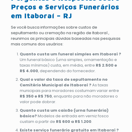
Preços e Serviços Funerários
em Itaboraí – RJ
Se você busca informações sobre custos de
sepultamento ou cremação na região de Itaboraí ,
reunimos as principais dúvidas baseadas nas pesquisas
mais comuns dos usuários:
Quanto custa um funeral simples em Itaboraí ?
Um funeral básico (urna simples, ornamentação e
taxas mínimas) custa, em média, entre
R$ 2.500 e
R$ 4.000
, dependendo do fornecedor.
Qual o valor da taxa de sepultamento no
Cemitério Municipal de Itaboraí ?
As taxas
municipais para moradores costumam variar entre
R$ 350 e R$ 750
, enquanto para não moradores o
valor pode dobrar.
Quanto custa um caixão (urna funerária)
básico?
Modelos de entrada em verniz fosco
custam a partir de
R$ 600 a R$ 1.200
.
Existe serviço funerário gratuito em Itaboraí ?