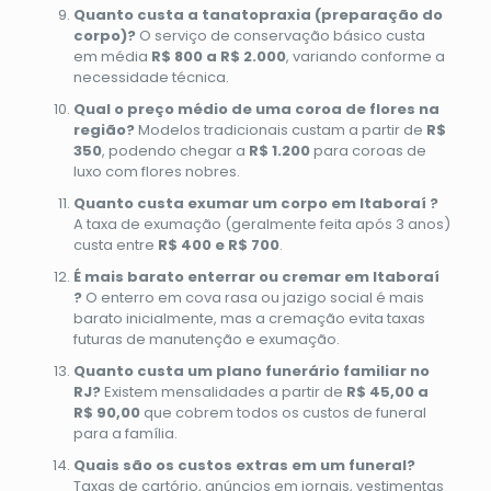
Quanto custa a tanatopraxia (preparação do
corpo)?
O serviço de conservação básico custa
em média
R$ 800 a R$ 2.000
, variando conforme a
necessidade técnica.
Qual o preço médio de uma coroa de flores na
região?
Modelos tradicionais custam a partir de
R$
350
, podendo chegar a
R$ 1.200
para coroas de
luxo com flores nobres.
Quanto custa exumar um corpo em Itaboraí ?
A taxa de exumação (geralmente feita após 3 anos)
custa entre
R$ 400 e R$ 700
.
É mais barato enterrar ou cremar em Itaboraí
?
O enterro em cova rasa ou jazigo social é mais
barato inicialmente, mas a cremação evita taxas
futuras de manutenção e exumação.
Quanto custa um plano funerário familiar no
RJ?
Existem mensalidades a partir de
R$ 45,00 a
R$ 90,00
que cobrem todos os custos de funeral
para a família.
Quais são os custos extras em um funeral?
Taxas de cartório, anúncios em jornais, vestimentas