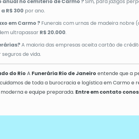
 anual no cemitério de Carmo ?
Sim, para jazigos per
0 a R$ 300
por ano.
luxo em Carmo ?
Funerais com urnas de madeira nobre (c
odem ultrapassar
R$ 20.000
.
rárias?
A maioria das empresas aceita cartão de crédito
 seguros de vida.
ado do Rio
A
Funerária Rio de Janeiro
entende que a p
 cuidamos de toda a burocracia e logística em Carmo e 
a moderna e equipe preparada.
Entre em contato conos