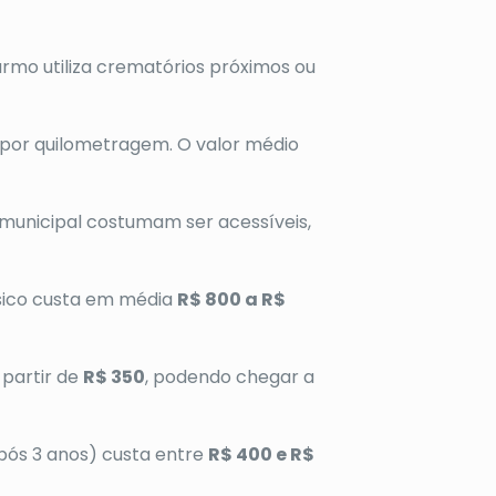
mo utiliza crematórios próximos ou
por quilometragem. O valor médio
municipal costumam ser acessíveis,
sico custa em média
R$ 800 a R$
 partir de
R$ 350
, podendo chegar a
pós 3 anos) custa entre
R$ 400 e R$