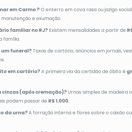
emar em Carmo ?
O enterro em cova rasa ou jazigo social
de manutenção e exumação.
rio familiar no RJ?
Existem mensalidades a partir de
R
 família.
m um funeral?
Taxas de cartório, anúncios em jornais, ves
ns.
ito em cartório?
A primeira via da certidão de óbito é
g
a cinzas (após cremação)?
Urnas simples de madeira o
eis podem passar de
R$ 1.000
.
o da urna?
A forração interna e flores sobre o caixão