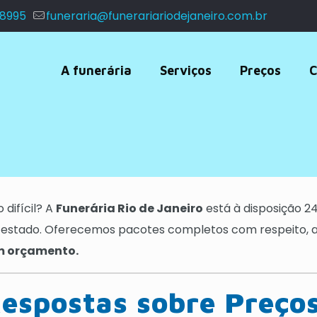
 8995
funeraria@funerariariodejaneiro.com.br
A funerária
Serviços
Preços
C
difícil? A
Funerária Rio de Janeiro
está à disposição 24
 estado. Oferecemos pacotes completos com respeito, ag
um orçamento.
espostas sobre Preços