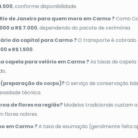
4.500
, conforme disponibilidade.
Rio de Janeiro para quem mora em Carmo ?
Como Car
.000 a R$ 7.000
, dependendo do pacote de cerimônia.
rário da capital para Carmo ?
O transporte é cobrado 
00 e R$ 1.500
.
a capela para velório em Carmo ?
As taxas de capela 
do.
 (preparação do corpo)?
O serviço de conservação bá
essidade técnica.
roa de flores na região?
Modelos tradicionais custam a
m flores nobres.
po em Carmo ?
A taxa de exumação (geralmente feita a