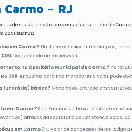
m Carmo – RJ
stos de sepultamento ou cremação na região de Carmo , 
 dos usuários:
ples em Carmo ?
Um funeral básico (urna simples, orna
4.000
, dependendo do fornecedor.
ltamento no Cemitério Municipal de Carmo ?
As taxas
e R$ 750
, enquanto para não moradores o valor pode dob
 funerária) básico?
Modelos de entrada em verniz fos
uito em Carmo ?
Sim. Famílias de baixa renda ou em situ
o eventual) através da Secretaria de Assistência Social do
rpétuo em Carmo ?
O valor de concessão de um jazigo p