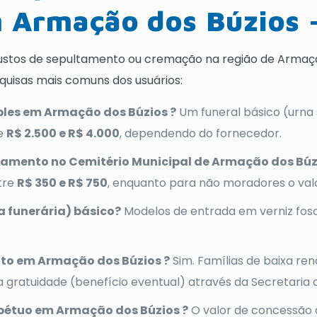
 Armação dos Búzios 
ustos de sepultamento ou cremação na região de Armação
quisas mais comuns dos usuários:
ples em Armação dos Búzios ?
Um funeral básico (urna
re
R$ 2.500 e R$ 4.000
, dependendo do fornecedor.
ltamento no Cemitério Municipal de Armação dos Búz
tre
R$ 350 e R$ 750
, enquanto para não moradores o val
 funerária) básico?
Modelos de entrada em verniz fos
uito em Armação dos Búzios ?
Sim. Famílias de baixa re
a gratuidade (benefício eventual) através da Secretaria d
rpétuo em Armação dos Búzios ?
O valor de concessão 