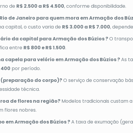
orno de
R$ 2.500 a R$ 4.500
, conforme disponibilidade.
Rio de Janeiro para quem mora em Armação dos Búz
na capital, o custo varia de
R$ 3.000 a R$ 7.000
, depende
rário da capital para Armação dos Búzios ?
O transpo
fica entre
R$ 800 e R$ 1.500
.
a capela para velório em Armação dos Búzios ?
As t
$ 400
por período.
 (preparação do corpo)?
O serviço de conservação bá
essidade técnica.
roa de flores na região?
Modelos tradicionais custam a
m flores nobres.
o em Armação dos Búzios ?
A taxa de exumação (geral