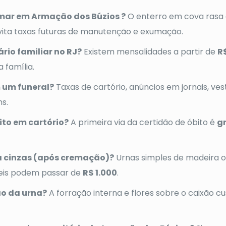
emar em Armação dos Búzios ?
O enterro em cova rasa o
vita taxas futuras de manutenção e exumação.
rio familiar no RJ?
Existem mensalidades a partir de
R
 família.
m um funeral?
Taxas de cartório, anúncios em jornais, ves
ns.
ito em cartório?
A primeira via da certidão de óbito é
g
a cinzas (após cremação)?
Urnas simples de madeira o
eis podem passar de
R$ 1.000
.
o da urna?
A forração interna e flores sobre o caixão