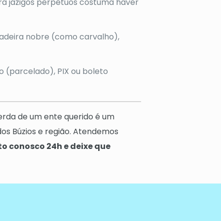
ra jazigos perpétuos costuma haver
adeira nobre (como carvalho),
 (parcelado), PIX ou boleto
erda de um ente querido é um
dos Búzios e região. Atendemos
to conosco 24h e deixe que