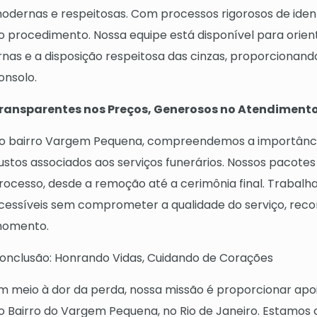
odernas e respeitosas. Com processos rigorosos de ident
o procedimento. Nossa equipe está disponível para orien
rnas e a disposição respeitosa das cinzas, proporcionan
onsolo.
ransparentes nos Preços, Generosos no Atendiment
o bairro Vargem Pequena, compreendemos a importância
ustos associados aos serviços funerários. Nossos pacote
rocesso, desde a remoção até a cerimônia final. Trabal
cessíveis sem comprometer a qualidade do serviço, reco
omento.
onclusão: Honrando Vidas, Cuidando de Corações
m meio à dor da perda, nossa missão é proporcionar apoio
o Bairro do Vargem Pequena, no Rio de Janeiro. Estamo