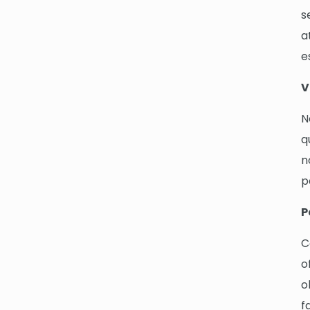
s
a
e
V
N
q
n
p
P
C
o
o
f