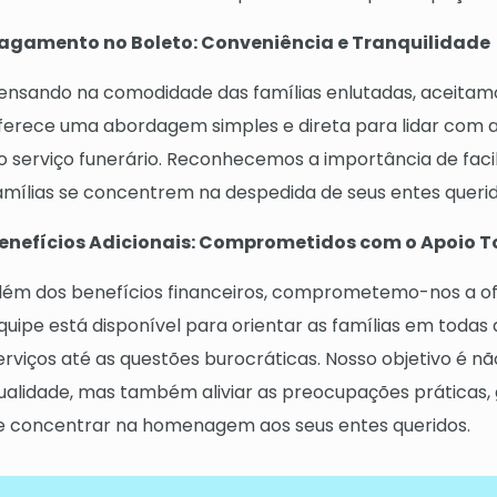
agamento no Boleto: Conveniência e Tranquilidade
ensando na comodidade das famílias enlutadas, aceitam
ferece uma abordagem simples e direta para lidar com a
o serviço funerário. Reconhecemos a importância de facil
amílias se concentrem na despedida de seus entes queri
enefícios Adicionais: Comprometidos com o Apoio T
lém dos benefícios financeiros, comprometemo-nos a ofe
quipe está disponível para orientar as famílias em todas
erviços até as questões burocráticas. Nosso objetivo é n
ualidade, mas também aliviar as preocupações práticas,
e concentrar na homenagem aos seus entes queridos.