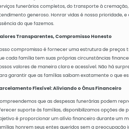
erviços funerários completos, do transporte à cremação
tendimento generoso. Honrar vidas é nossa prioridade, e 
ssência do que fazemos.
alores Transparentes, Compromisso Honesto
osso compromisso é fornecer uma estrutura de preços 
ue cada família tem suas próprias circunstâncias finance
ossos valores de maneira clara e acessível. Não há surp
ara garantir que as famílias saibam exatamente o que e
arcelamento Flexível: Aliviando o Ônus Financeiro
ompreendemos que as despesas funerárias podem repres
ferecer suporte às famílias, disponibilizamos opções de 
bjetivo é proporcionar um alívio financeiro durante um mo
amílias honrem seus entes queridos sem a preocupação i