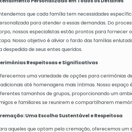
tendimento Personalizado em Todos os Detalhes
ntendemos que cada família tem necessidades específi
ersonalizada para atender a essas demandas. Do proces
orpo, nossos especialistas estão prontos para fornecer 
tapa. Nosso objetivo é aliviar o fardo das famílias enlut
a despedida de seus entes queridos.
erimônias Respeitosas e Significativas
ferecemos uma variedade de opções para cerimônias de 
radicionais até homenagens mais íntimas. Nosso espaço
iferentes tamanhos de grupos, proporcionando um ambie
migos e familiares se reunirem e compartilharem memór
remação: Uma Escolha Sustentável e Respeitosa
ara aqueles que optam pela cremação, oferecemos um s