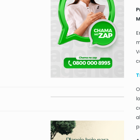
P
M
E
m
V
c
T
O
l
c
a
p