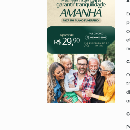
A
E
p
c
e
n
C
O
t
d
a
C
P