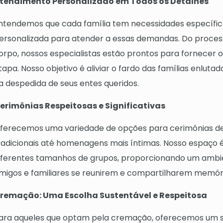
tendimento Personalizado em Todos os Detalhes
ntendemos que cada família tem necessidades específi
ersonalizada para atender a essas demandas. Do proces
orpo, nossos especialistas estão prontos para fornecer 
tapa. Nosso objetivo é aliviar o fardo das famílias enlut
a despedida de seus entes queridos.
erimônias Respeitosas e Significativas
ferecemos uma variedade de opções para cerimônias de 
radicionais até homenagens mais íntimas. Nosso espaço
iferentes tamanhos de grupos, proporcionando um ambie
migos e familiares se reunirem e compartilharem memór
remação: Uma Escolha Sustentável e Respeitosa
ara aqueles que optam pela cremação, oferecemos um s