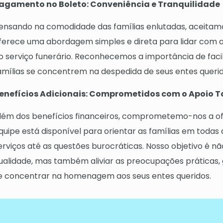
agamento no Boleto: Conveniência e Tranquilidade
ensando na comodidade das famílias enlutadas, aceitam
ferece uma abordagem simples e direta para lidar com a
o serviço funerário. Reconhecemos a importância de facil
amílias se concentrem na despedida de seus entes queri
enefícios Adicionais: Comprometidos com o Apoio T
lém dos benefícios financeiros, comprometemo-nos a ofe
quipe está disponível para orientar as famílias em todas
erviços até as questões burocráticas. Nosso objetivo é n
ualidade, mas também aliviar as preocupações práticas,
e concentrar na homenagem aos seus entes queridos.