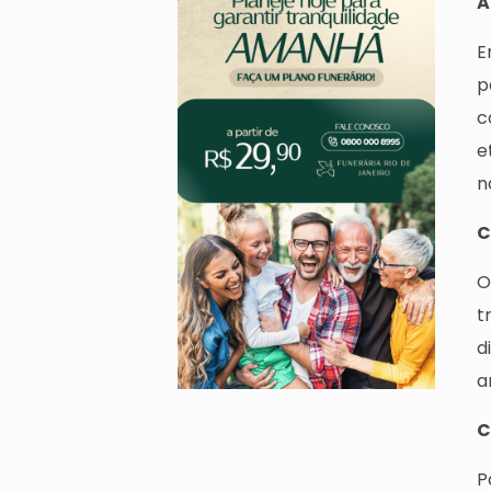
A
E
p
c
e
n
C
O
t
d
a
C
P