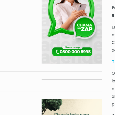
P
R
E
m
C
a
T
O
l
m
a
p