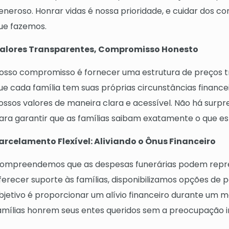
eneroso. Honrar vidas é nossa prioridade, e cuidar dos c
ue fazemos.
alores Transparentes, Compromisso Honesto
osso compromisso é fornecer uma estrutura de preços 
ue cada família tem suas próprias circunstâncias finance
ossos valores de maneira clara e acessível. Não há surp
ara garantir que as famílias saibam exatamente o que e
arcelamento Flexível: Aliviando o Ônus Financeiro
ompreendemos que as despesas funerárias podem repres
ferecer suporte às famílias, disponibilizamos opções de 
bjetivo é proporcionar um alívio financeiro durante um mo
amílias honrem seus entes queridos sem a preocupação i