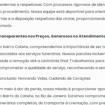
odernas e respeitosas. Com processos rigorosos de ident
o procedimento. Nossa equipe está disponível para orien
rnas e a disposição respeitosa das cinzas, proporcionan
onsolo.
ransparentes nos Preços, Generosos no Atendiment
o bairro Catete, compreendemos a importância de ser t
ssociados aos serviços funerários. Nossos pacotes inclu
esde a remoção até a cerimônia final. Trabalhamos para
omprometer a qualidade do serviço, reconhecendo a sen
onclusão: Honrando Vidas, Cuidando de Corações
m meio à dor da perda, nossa missão é proporcionar apoio
o Bairro do Catete, no Rio de Janeiro. Estamos comprom
unerários completos, do transporte à cremação, com pr