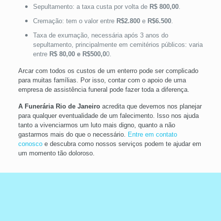
Sepultamento: a taxa custa por volta de
R$ 800,00
.
Cremação: tem o valor entre
R$2.800
e
R$6.500
.
Taxa de exumação, necessária após 3 anos do
sepultamento, principalmente em cemitérios públicos: varia
entre
R$ 80,00 e R$500,0
0.
Arcar com todos os custos de um enterro pode ser complicado
para muitas famílias. Por isso, contar com o apoio de uma
empresa de assistência funeral pode fazer toda a diferença.
A Funerária Rio de Janeiro
acredita que devemos nos planejar
para qualquer eventualidade de um falecimento. Isso nos ajuda
tanto a vivenciarmos um luto mais digno, quanto a não
gastarmos mais do que o necessário.
Entre em contato
conosco
e descubra como nossos serviços podem te ajudar em
um momento tão doloroso.