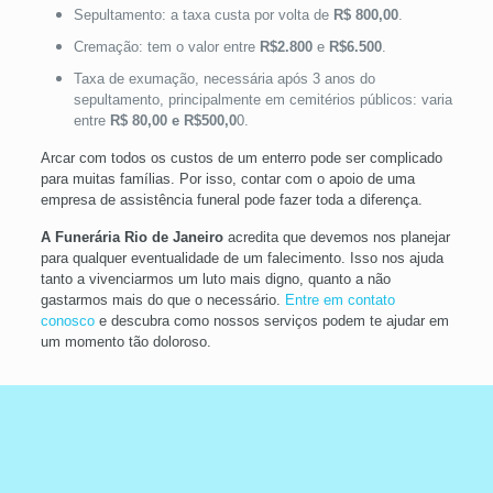
Sepultamento: a taxa custa por volta de
R$ 800,00
.
Cremação: tem o valor entre
R$2.800
e
R$6.500
.
Taxa de exumação, necessária após 3 anos do
sepultamento, principalmente em cemitérios públicos: varia
entre
R$ 80,00 e R$500,0
0.
Arcar com todos os custos de um enterro pode ser complicado
para muitas famílias. Por isso, contar com o apoio de uma
empresa de assistência funeral pode fazer toda a diferença.
A Funerária Rio de Janeiro
acredita que devemos nos planejar
para qualquer eventualidade de um falecimento. Isso nos ajuda
tanto a vivenciarmos um luto mais digno, quanto a não
gastarmos mais do que o necessário.
Entre em contato
conosco
e descubra como nossos serviços podem te ajudar em
um momento tão doloroso.