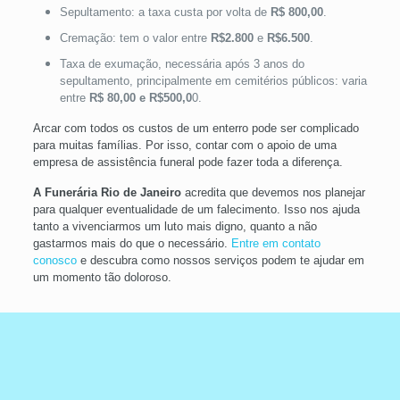
Sepultamento: a taxa custa por volta de
R$ 800,00
.
Cremação: tem o valor entre
R$2.800
e
R$6.500
.
Taxa de exumação, necessária após 3 anos do
sepultamento, principalmente em cemitérios públicos: varia
entre
R$ 80,00 e R$500,0
0.
Arcar com todos os custos de um enterro pode ser complicado
para muitas famílias. Por isso, contar com o apoio de uma
empresa de assistência funeral pode fazer toda a diferença.
A Funerária Rio de Janeiro
acredita que devemos nos planejar
para qualquer eventualidade de um falecimento. Isso nos ajuda
tanto a vivenciarmos um luto mais digno, quanto a não
gastarmos mais do que o necessário.
Entre em contato
conosco
e descubra como nossos serviços podem te ajudar em
um momento tão doloroso.