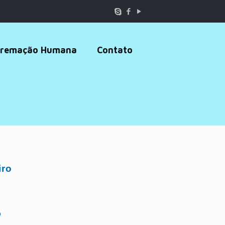
remação Humana
Contato
iro
o