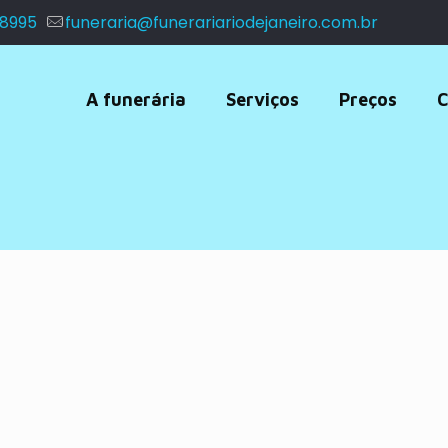
 8995
funeraria@funerariariodejaneiro.com.br
A funerária
Serviços
Preços
C